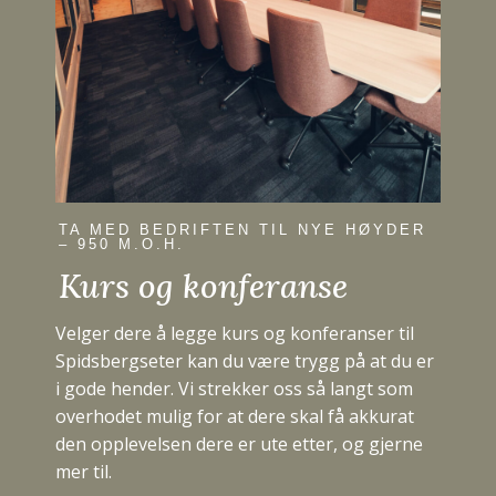
TA MED BEDRIFTEN TIL NYE HØYDER
– 950 M.O.H.
Kurs og konferanse
Velger dere å legge kurs og konferanser til
Spidsbergseter kan du være trygg på at du er
i gode hender. Vi strekker oss så langt som
overhodet mulig for at dere skal få akkurat
den opplevelsen dere er ute etter, og gjerne
mer til.