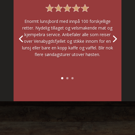
Enormt lunsjbord med innpå 100 forskjellige
retter. Nydelig tillaget og velsmakende mat og
kjempebra service. Anbefaler alle som reiser
over Venabygdsfjellet og stikke innom for en
lunsj eller bare en kopp kaffe og vaffel. Blir nok
flere søndagsturer utover høsten.