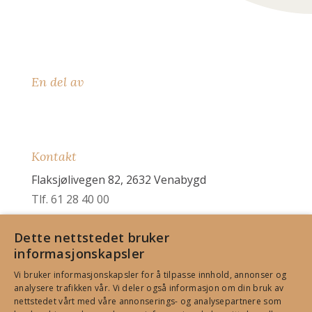
En del av
Kontakt
Flaksjølivegen 82, 2632 Venabygd
Tlf. 61 28 40 00
booking@spidsbergseter.no
Informasjon
Sosiale medier
Dette nettstedet bruker
informasjonskapsler
Nyhetsbrev
Facebook
Vi bruker informasjonskapsler for å tilpasse innhold, annonser og
Sjekk tilgjengelighet
Instagram
analysere trafikken vår. Vi deler også informasjon om din bruk av
Praktisk info
TripAdvisor
nettstedet vårt med våre annonserings- og analysepartnere som