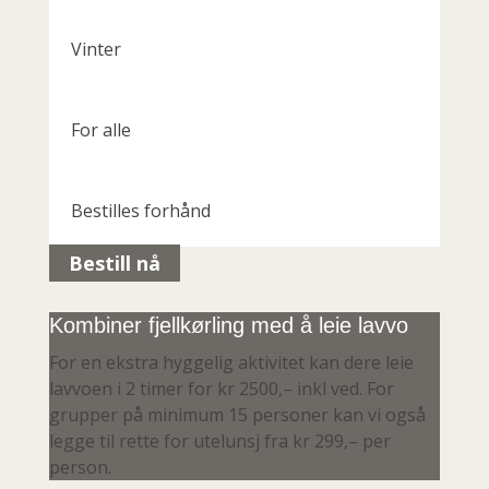
Vinter
For alle
Bestilles forhånd
Bestill nå
Kombiner fjellkørling med å leie lavvo
For en ekstra hyggelig aktivitet kan dere leie
lavvoen i 2 timer for kr 2500,– inkl ved. For
grupper på minimum 15 personer kan vi også
legge til rette for utelunsj fra kr 299,– per
person.