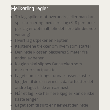
Fjellkørling regler
To lag spiller mot hverandre, eller man kan
spille turnering med flere lag (3–8 personer
per lag er optimalt, blir det flere blir det noe
venting)
Hvert lag utpeker en kaptein
Kapteinene trekker om hvem som starter
Den røde klossen plasseres 5 meter fra
enden av banen
Kjeglen skal slippes før streken som
markerer startpunktet
Laget som er lengst unna klossen kaster
kjeglen til de er nærmest, da fortsetter det
andre laget til de er nærmest
Når et lag ikke har flere kjegler kan de ikke
kaste lenger
Laget som til slutt er nærmest den røde