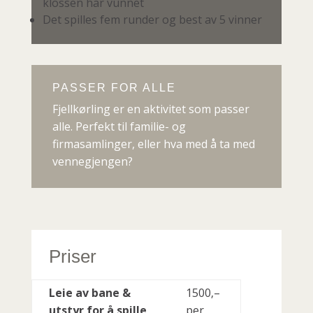
klossen har vunnet
Det spilles fem runder og best av 5 vinner
PASSER FOR ALLE
Fjellkørling er en aktivitet som passer
alle. Perfekt til familie- og
firmasamlinger, eller hva med å ta med
vennegjengen?
Priser
Leie av bane &
1500‚–
utstyr for å spille
per